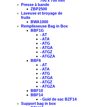
700 x 700 mm
Presse à bande
ZBP2500
Laveuse et broyage de
fruits
BWA1000
Remplisseuse Bag in Box
BBF1G
- AT
- ATA
- ATG
- ATGA
- ATGZ
- ATGZA
BBF6
- AT
- ATA
- ATG
- ATGA
- ATGZ
- ATGZA
BBF10
BBF14
- Guid de sac BZF14
Support bag in box