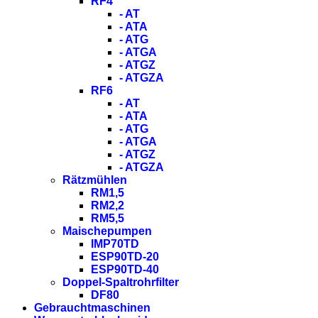
RF4
- AT
- ATA
- ATG
- ATGA
- ATGZ
- ATGZA
RF6
- AT
- ATA
- ATG
- ATGA
- ATGZ
- ATGZA
Rätzmühlen
RM1,5
RM2,2
RM5,5
Maischepumpen
IMP70TD
ESP90TD-20
ESP90TD-40
Doppel-Spaltrohrfilter
DF80
Gebrauchtmaschinen