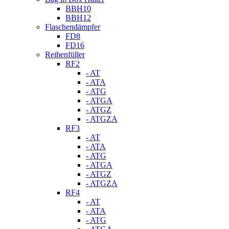
BBH10
BBH12
Flaschendämpfer
FD8
FD16
Reihenfüller
RF2
- AT
- ATA
- ATG
- ATGA
- ATGZ
- ATGZA
RF3
- AT
- ATA
- ATG
- ATGA
- ATGZ
- ATGZA
RF4
- AT
- ATA
- ATG