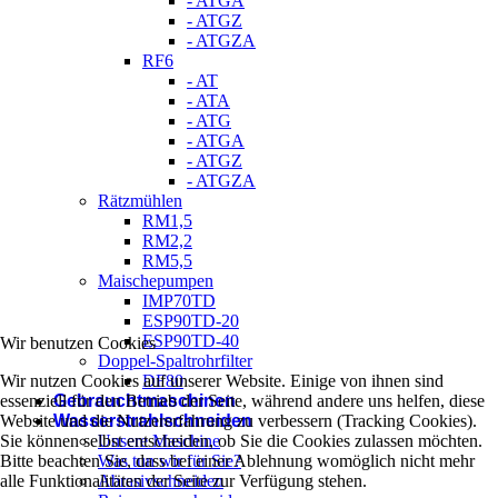
- ATGA
- ATGZ
- ATGZA
RF6
- AT
- ATA
- ATG
- ATGA
- ATGZ
- ATGZA
Rätzmühlen
RM1,5
RM2,2
RM5,5
Maischepumpen
IMP70TD
ESP90TD-20
ESP90TD-40
Wir benutzen Cookies
Doppel-Spaltrohrfilter
DF80
Wir nutzen Cookies auf unserer Website. Einige von ihnen sind
Gebrauchtmaschinen
essenziell für den Betrieb der Seite, während andere uns helfen, diese
Wasserstrahlschneiden
Website und die Nutzererfahrung zu verbessern (Tracking Cookies).
Unsere Maschine
Sie können selbst entscheiden, ob Sie die Cookies zulassen möchten.
Was tun wir für Sie?
Bitte beachten Sie, dass bei einer Ablehnung womöglich nicht mehr
Abrasivschneiden
alle Funktionalitäten der Seite zur Verfügung stehen.