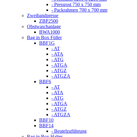
- Pressrost 750 x 750 mm
- Packrahmen 700 x 700 mm
Zweibandpresse
ZBP2500
Obstwaschanlage
BWA1000
Bag in Box Füller
BBF1G
- AT
- ATA
- ATG
- ATGA
- ATGZ
- ATGZA
BBF6
- AT
- ATA
- ATG
- ATGA
- ATGZ
- ATGZA
BBF10
BBF14
- Beutelzuführung
Bag in Box Halter