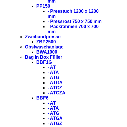
mm
PP150
- Presstuch 1200 x 1200
mm
- Pressrost 750 x 750 mm
- Packrahmen 700 x 700
mm
Zweibandpresse
ZBP2500
Obstwaschanlage
BWA1000
Bag in Box Füller
BBF1G
- AT
- ATA
- ATG
- ATGA
- ATGZ
- ATGZA
BBF6
- AT
- ATA
- ATG
- ATGA
- ATGZ