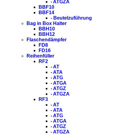
- ATGZA
BBF10
BBF14
- Beutelzuführung
Bag in Box Halter
BBH10
BBH12
Flaschendämpfer
FD8
FD16
Reihenfüller
RF2
- AT
- ATA
- ATG
- ATGA
- ATGZ
- ATGZA
RF3
- AT
- ATA
- ATG
- ATGA
- ATGZ
- ATGZA