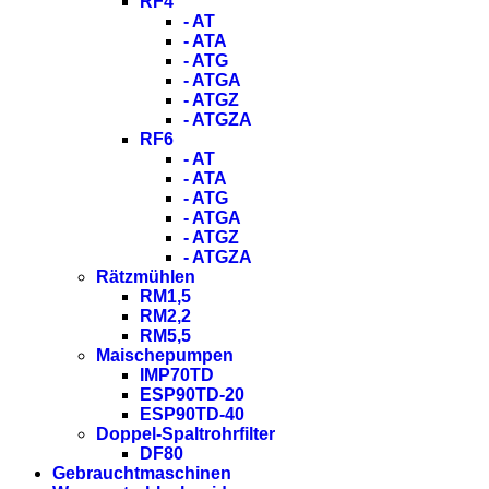
RF4
- AT
- ATA
- ATG
- ATGA
- ATGZ
- ATGZA
RF6
- AT
- ATA
- ATG
- ATGA
- ATGZ
- ATGZA
Rätzmühlen
RM1,5
RM2,2
RM5,5
Maischepumpen
IMP70TD
ESP90TD-20
ESP90TD-40
Doppel-Spaltrohrfilter
DF80
Gebrauchtmaschinen