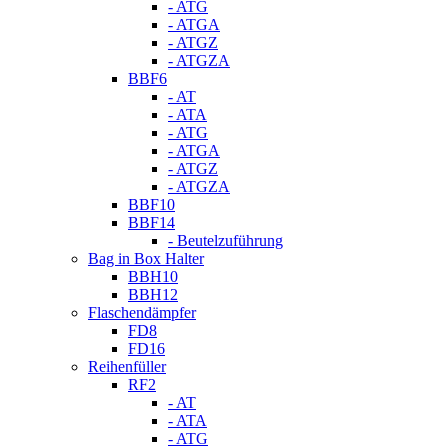
- ATG
- ATGA
- ATGZ
- ATGZA
BBF6
- AT
- ATA
- ATG
- ATGA
- ATGZ
- ATGZA
BBF10
BBF14
- Beutelzuführung
Bag in Box Halter
BBH10
BBH12
Flaschendämpfer
FD8
FD16
Reihenfüller
RF2
- AT
- ATA
- ATG