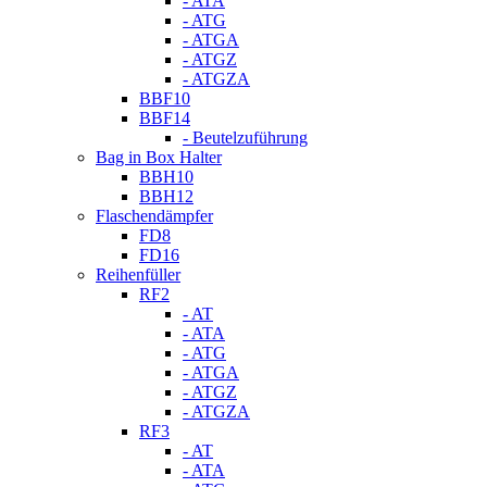
- ATA
- ATG
- ATGA
- ATGZ
- ATGZA
BBF10
BBF14
- Beutelzuführung
Bag in Box Halter
BBH10
BBH12
Flaschendämpfer
FD8
FD16
Reihenfüller
RF2
- AT
- ATA
- ATG
- ATGA
- ATGZ
- ATGZA
RF3
- AT
- ATA