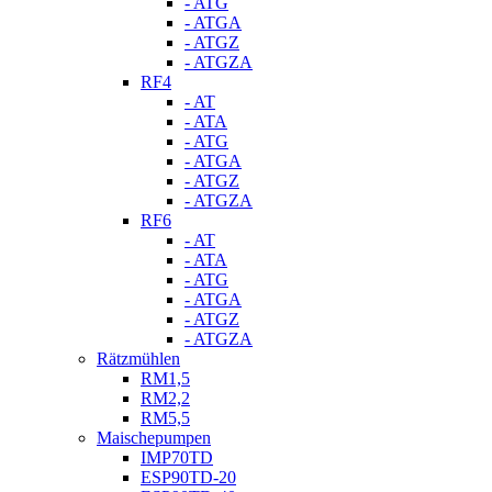
- ATG
- ATGA
- ATGZ
- ATGZA
RF4
- AT
- ATA
- ATG
- ATGA
- ATGZ
- ATGZA
RF6
- AT
- ATA
- ATG
- ATGA
- ATGZ
- ATGZA
Rätzmühlen
RM1,5
RM2,2
RM5,5
Maischepumpen
IMP70TD
ESP90TD-20