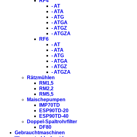
RF4
- AT
- ATA
- ATG
- ATGA
- ATGZ
- ATGZA
RF6
- AT
- ATA
- ATG
- ATGA
- ATGZ
- ATGZA
Rätzmühlen
RM1,5
RM2,2
RM5,5
Maischepumpen
IMP70TD
ESP90TD-20
ESP90TD-40
Doppel-Spaltrohrfilter
DF80
Gebrauchtmaschinen