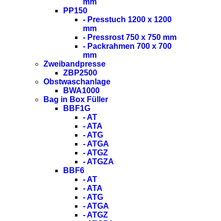
mm
PP150
- Presstuch 1200 x 1200
mm
- Pressrost 750 x 750 mm
- Packrahmen 700 x 700
mm
Zweibandpresse
ZBP2500
Obstwaschanlage
BWA1000
Bag in Box Füller
BBF1G
- AT
- ATA
- ATG
- ATGA
- ATGZ
- ATGZA
BBF6
- AT
- ATA
- ATG
- ATGA
- ATGZ