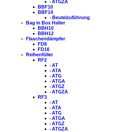
- ATGZA
BBF10
BBF14
- Beutelzuführung
Bag in Box Halter
BBH10
BBH12
Flaschendämpfer
FD8
FD16
Reihenfüller
RF2
- AT
- ATA
- ATG
- ATGA
- ATGZ
- ATGZA
RF3
- AT
- ATA
- ATG
- ATGA
- ATGZ
- ATGZA