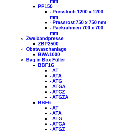
mm
PP150
- Presstuch 1200 x 1200
mm
- Pressrost 750 x 750 mm
- Packrahmen 700 x 700
mm
Zweibandpresse
ZBP2500
Obstwaschanlage
BWA1000
Bag in Box Füller
BBF1G
- AT
- ATA
- ATG
- ATGA
- ATGZ
- ATGZA
BBF6
- AT
- ATA
- ATG
- ATGA
- ATGZ