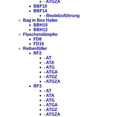
- ATGZA
BBF10
BBF14
- Beutelzuführung
Bag in Box Halter
BBH10
BBH12
Flaschendämpfer
FD8
FD16
Reihenfüller
RF2
- AT
- ATA
- ATG
- ATGA
- ATGZ
- ATGZA
RF3
- AT
- ATA
- ATG
- ATGA
- ATGZ
- ATGZA