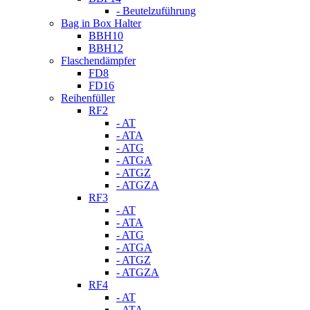
- Beutelzuführung
Bag in Box Halter
BBH10
BBH12
Flaschendämpfer
FD8
FD16
Reihenfüller
RF2
- AT
- ATA
- ATG
- ATGA
- ATGZ
- ATGZA
RF3
- AT
- ATA
- ATG
- ATGA
- ATGZ
- ATGZA
RF4
- AT
- ATA