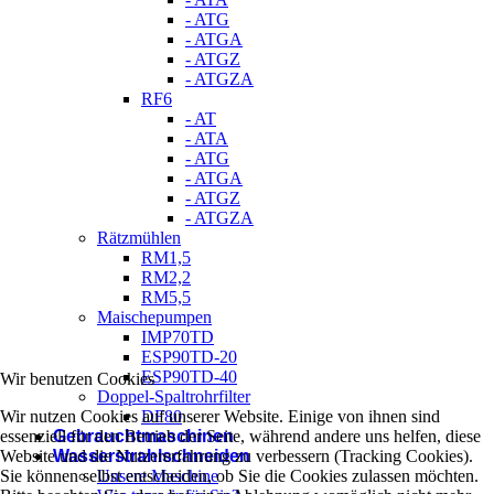
- ATG
- ATGA
- ATGZ
- ATGZA
RF6
- AT
- ATA
- ATG
- ATGA
- ATGZ
- ATGZA
Rätzmühlen
RM1,5
RM2,2
RM5,5
Maischepumpen
IMP70TD
ESP90TD-20
ESP90TD-40
Wir benutzen Cookies
Doppel-Spaltrohrfilter
Wir nutzen Cookies auf unserer Website. Einige von ihnen sind
DF80
essenziell für den Betrieb der Seite, während andere uns helfen, diese
Gebrauchtmaschinen
Website und die Nutzererfahrung zu verbessern (Tracking Cookies).
Wasserstrahlschneiden
Sie können selbst entscheiden, ob Sie die Cookies zulassen möchten.
Unsere Maschine