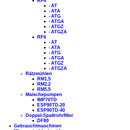
RF4
- AT
- ATA
- ATG
- ATGA
- ATGZ
- ATGZA
RF6
- AT
- ATA
- ATG
- ATGA
- ATGZ
- ATGZA
Rätzmühlen
RM1,5
RM2,2
RM5,5
Maischepumpen
IMP70TD
ESP90TD-20
ESP90TD-40
Doppel-Spaltrohrfilter
DF80
Gebrauchtmaschinen