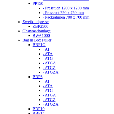
PP150
- Presstuch 1200 x 1200 mm
- Pressrost 750 x 750 mm
- Packrahmen 700 x 700 mm
Zweibandpresse
ZBP2500
Obstwaschanlage
BWA1000
Bag in Box Füller
BBF1G
- AT
- ATA
- ATG
- ATGA
- ATGZ
- ATGZA
BBF6
- AT
- ATA
- ATG
- ATGA
- ATGZ
- ATGZA
BBF10
BBF14