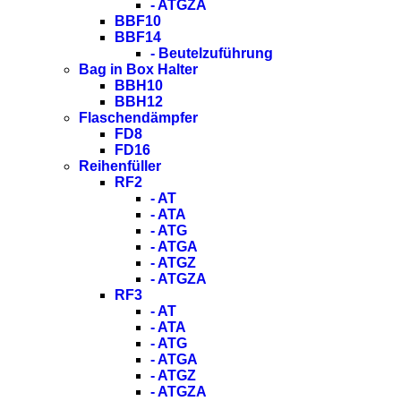
- ATGZA
BBF10
BBF14
- Beutelzuführung
Bag in Box Halter
BBH10
BBH12
Flaschendämpfer
FD8
FD16
Reihenfüller
RF2
- AT
- ATA
- ATG
- ATGA
- ATGZ
- ATGZA
RF3
- AT
- ATA
- ATG
- ATGA
- ATGZ
- ATGZA