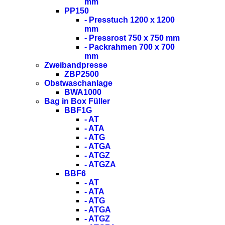
mm
PP150
- Presstuch 1200 x 1200
mm
- Pressrost 750 x 750 mm
- Packrahmen 700 x 700
mm
Zweibandpresse
ZBP2500
Obstwaschanlage
BWA1000
Bag in Box Füller
BBF1G
- AT
- ATA
- ATG
- ATGA
- ATGZ
- ATGZA
BBF6
- AT
- ATA
- ATG
- ATGA
- ATGZ