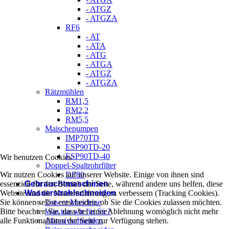
- ATGZ
- ATGZA
RF6
- AT
- ATA
- ATG
- ATGA
- ATGZ
- ATGZA
Rätzmühlen
RM1,5
RM2,2
RM5,5
Maischepumpen
IMP70TD
ESP90TD-20
ESP90TD-40
Wir benutzen Cookies
Doppel-Spaltrohrfilter
Wir nutzen Cookies auf unserer Website. Einige von ihnen sind
DF80
essenziell für den Betrieb der Seite, während andere uns helfen, diese
Gebrauchtmaschinen
Website und die Nutzererfahrung zu verbessern (Tracking Cookies).
Wasserstrahlschneiden
Sie können selbst entscheiden, ob Sie die Cookies zulassen möchten.
Unsere Maschine
Bitte beachten Sie, dass bei einer Ablehnung womöglich nicht mehr
Was tun wir für Sie?
alle Funktionalitäten der Seite zur Verfügung stehen.
Abrasivschneiden