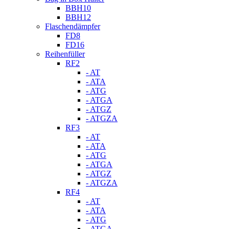
BBH10
BBH12
Flaschendämpfer
FD8
FD16
Reihenfüller
RF2
- AT
- ATA
- ATG
- ATGA
- ATGZ
- ATGZA
RF3
- AT
- ATA
- ATG
- ATGA
- ATGZ
- ATGZA
RF4
- AT
- ATA
- ATG
- ATGA