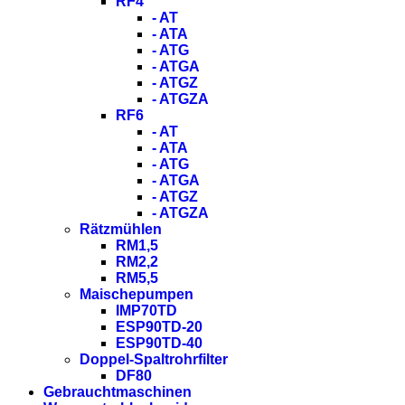
RF4
- AT
- ATA
- ATG
- ATGA
- ATGZ
- ATGZA
RF6
- AT
- ATA
- ATG
- ATGA
- ATGZ
- ATGZA
Rätzmühlen
RM1,5
RM2,2
RM5,5
Maischepumpen
IMP70TD
ESP90TD-20
ESP90TD-40
Doppel-Spaltrohrfilter
DF80
Gebrauchtmaschinen