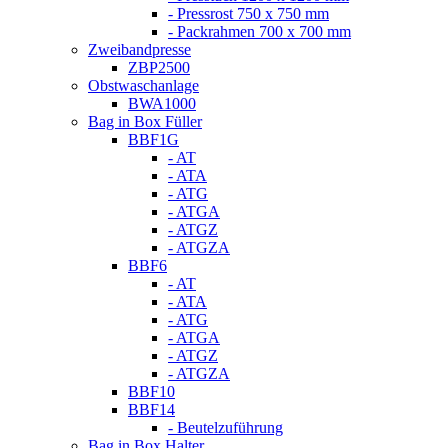
- Pressrost 750 x 750 mm
- Packrahmen 700 x 700 mm
Zweibandpresse
ZBP2500
Obstwaschanlage
BWA1000
Bag in Box Füller
BBF1G
- AT
- ATA
- ATG
- ATGA
- ATGZ
- ATGZA
BBF6
- AT
- ATA
- ATG
- ATGA
- ATGZ
- ATGZA
BBF10
BBF14
- Beutelzuführung
Bag in Box Halter