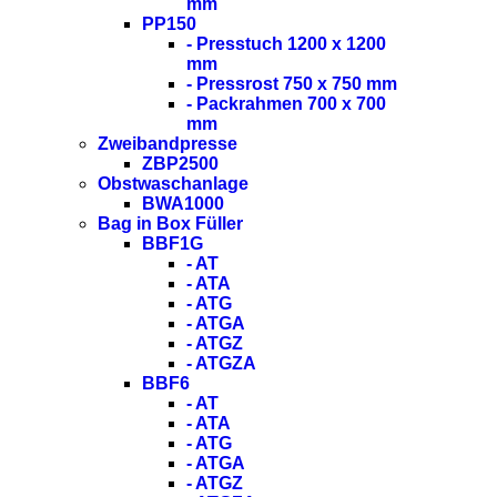
mm
PP150
- Presstuch 1200 x 1200
mm
- Pressrost 750 x 750 mm
- Packrahmen 700 x 700
mm
Zweibandpresse
ZBP2500
Obstwaschanlage
BWA1000
Bag in Box Füller
BBF1G
- AT
- ATA
- ATG
- ATGA
- ATGZ
- ATGZA
BBF6
- AT
- ATA
- ATG
- ATGA
- ATGZ