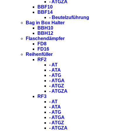
- ATGZA
BBF10
BBF14
- Beutelzuführung
Bag in Box Halter
BBH10
BBH12
Flaschendämpfer
FD8
FD16
Reihenfüller
RF2
- AT
- ATA
- ATG
- ATGA
- ATGZ
- ATGZA
RF3
- AT
- ATA
- ATG
- ATGA
- ATGZ
- ATGZA