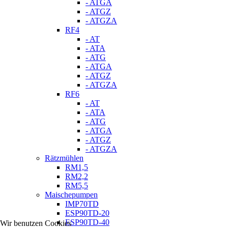
- ATGA
- ATGZ
- ATGZA
RF4
- AT
- ATA
- ATG
- ATGA
- ATGZ
- ATGZA
RF6
- AT
- ATA
- ATG
- ATGA
- ATGZ
- ATGZA
Rätzmühlen
RM1,5
RM2,2
RM5,5
Maischepumpen
IMP70TD
ESP90TD-20
ESP90TD-40
Wir benutzen Cookies