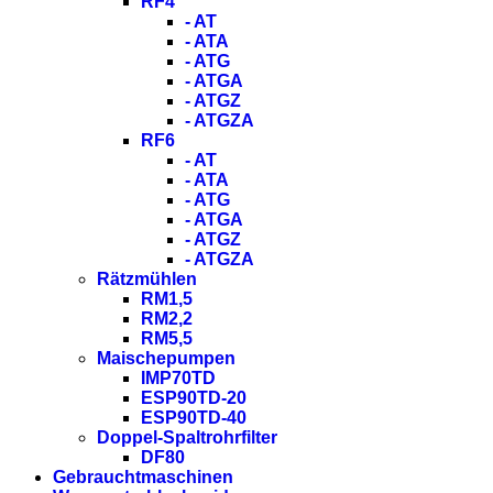
RF4
- AT
- ATA
- ATG
- ATGA
- ATGZ
- ATGZA
RF6
- AT
- ATA
- ATG
- ATGA
- ATGZ
- ATGZA
Rätzmühlen
RM1,5
RM2,2
RM5,5
Maischepumpen
IMP70TD
ESP90TD-20
ESP90TD-40
Doppel-Spaltrohrfilter
DF80
Gebrauchtmaschinen