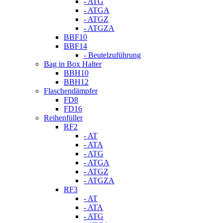
- ATG
- ATGA
- ATGZ
- ATGZA
BBF10
BBF14
- Beutelzuführung
Bag in Box Halter
BBH10
BBH12
Flaschendämpfer
FD8
FD16
Reihenfüller
RF2
- AT
- ATA
- ATG
- ATGA
- ATGZ
- ATGZA
RF3
- AT
- ATA
- ATG